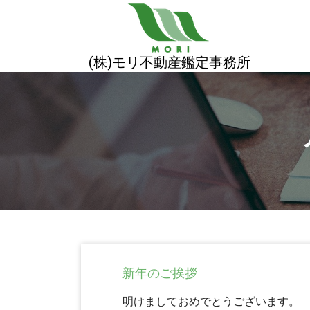
コ
ン
テ
ン
(株)モリ不動産鑑定事務所
ツ
へ
ス
キ
ッ
プ
新年のご挨拶
明けましておめでとうございます。