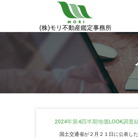
コ
ン
テ
ン
(株)モリ不動産鑑定事務所
ツ
へ
ス
キ
ッ
プ
2024年第4四半期地価LOOK調査
国土交通省が２月２１日に公表した20