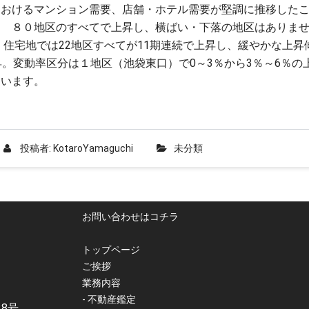
におけるマンション需要、店舗・ホテル需要が堅調に推移した
 ８０地区のすべてで上昇し、横ばい・下落の地区はありませ
た。住宅地では22地区すべてが11期連続で上昇し、緩やかな上
昇。変動率区分は１地区（池袋東口）で0～3％から3％～6％
ています。
投稿者:
KotaroYamaguchi
未分類
お問い合わせはコチラ
トップページ
ご挨拶
業務内容
- 不動産鑑定
38号