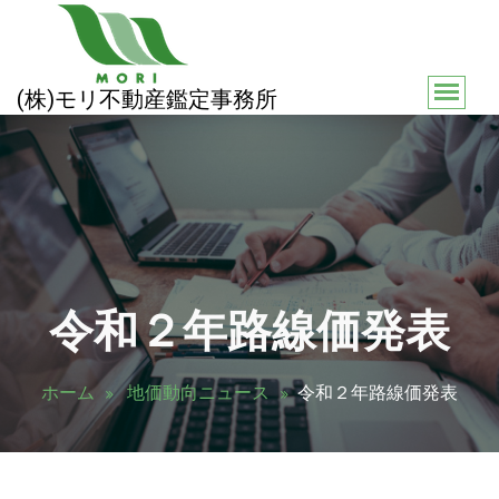
コ
ン
テ
ン
(株)モリ不動産鑑定事務所
ツ
へ
ス
キ
ッ
プ
令和２年路線価発表
ホーム
地価動向ニュース
令和２年路線価発表