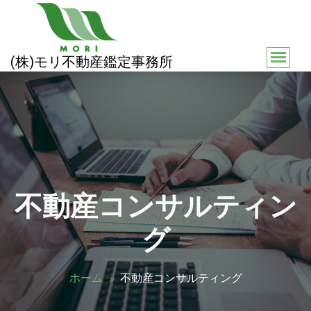
コ
ン
テ
ン
(株)モリ不動産鑑定事務所
ツ
へ
ス
キ
ッ
プ
不動産コンサルティン
グ
ホーム
不動産コンサルティング