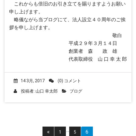
これからも倍旧のお引き立てを賜りますようお願い
申し上げます。
略儀ながら当ブログにて、法人設立４０周年のご挨
拶を申し上げます。
敬白
平成２９年３月１４日
創業者 森 政 雄
代表取締役 山 口 幸 太 郎
14 3月, 2017
(0) コメント
投稿者:
山口 幸太郎
ブログ
投
…
6
1
5