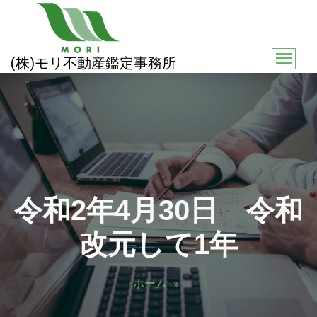
コ
ン
テ
ン
(株)モリ不動産鑑定事務所
ツ
へ
ス
キ
ッ
プ
令和2年4月30日 令和
改元して1年
ホーム